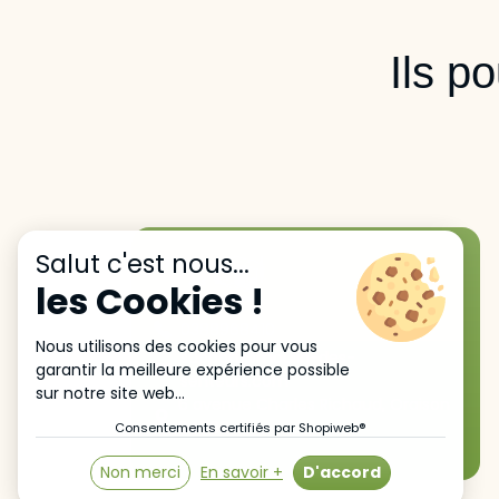
Ils p
Salut c'est nous...
les Cookies !
0388968410
Nous utilisons des cookies pour vous
support@moulin-des-
garantir la meilleure expérience possible
senteurs.com
sur notre site web...
6 avenue Charles Richaud, Oraison
04700
Consentements certifiés par Shopiweb®
Non merci
En savoir +
D'accord