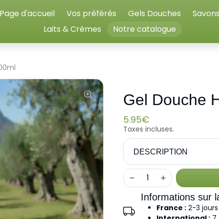
Page d'accueil
Vos préférés
Gels Douches
Savon
Laits & Crèmes
Notre catalogue
00ml
Gel Douche 
5.95€
Taxes incluses.
DESCRIPTION
Informations sur la
France :
2-3 jours
International :
7 