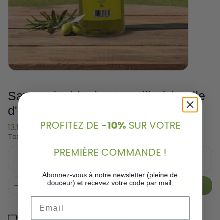
Savon Liquide de Marseille à l'Huile
d'Olive 1L
PROFITEZ DE
-10%
SUR VOTRE
13.50€
Taxes incluses.
PREMIÈRE COMMANDE !
DESCRIPTION
Abonnez-vous à notre newsletter (pleine de
douceur) et recevez votre code par mail.
Ajouter au panier
Email
Informations sur la livraison
France :
2-3 jours ouvrés