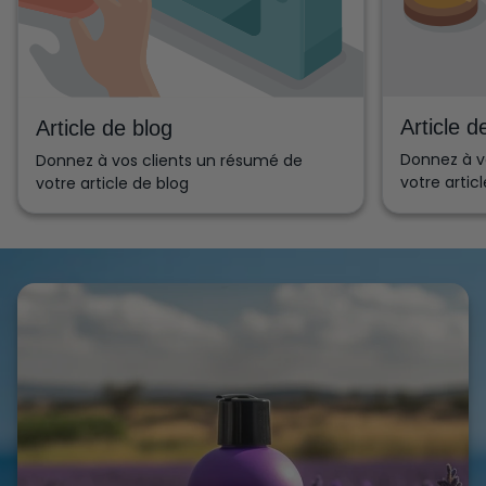
produit artisanal, tant pour la peau que pour
l'économie locale et l'environnement.
Article d
Article de blog
Donnez à v
Donnez à vos clients un résumé de
votre artic
votre article de blog