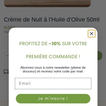
Crème de Nuit à l'Huile d'Olive 50ml
16.95€
Taxes incluses.
PROFITEZ DE
-10%
SUR VOTRE
DESCRIPTION
Ajouter au panier
PREMIÈRE COMMANDE !
Informations sur la livraison
Abonnez-vous à notre newsletter (pleine de
France :
2-3 jours ouvrés
douceur) et recevez votre code par mail.
International :
7 à 10 jours
Email
Je m'inscris !