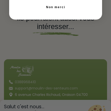
Non merci
Ils pourraient aussi vous
intéresser...
0388968410
support@moulin-des-senteurs.com
6 avenue Charles Richaud, Oraison 04700
Salut c'est nous...