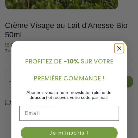
Crème Visage au Lait d'Anesse Bio
50ml
16.95€
Taxes incluses.
PROFITEZ DE
-10%
SUR VOTRE
DESCRIPTION
PREMIÈRE COMMANDE !
Ajouter au panier
Abonnez-vous à notre newsletter (pleine de
Informations sur la livraison
douceur) et recevez votre code par mail.
France :
2-3 jours ouvrés
International :
7 à 10 jours
Email
Je m'inscris !