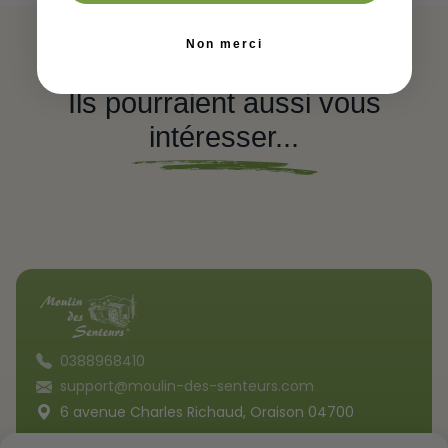
Non merci
Ils pourraient aussi vous
intéresser...
0388968410
support@moulin-des-senteurs.com
6 avenue Charles Richaud, Oraison 04700