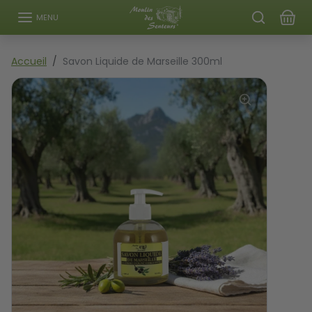
Aller au contenu
MENU
Passer aux informations sur le produit
Accueil
Savon Liquide de Marseille 300ml