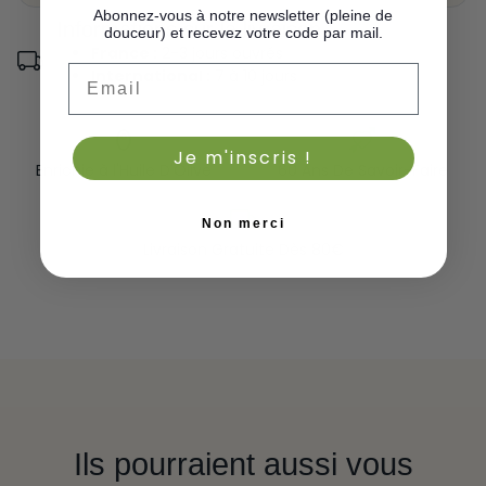
Abonnez-vous à notre newsletter (pleine de
Informations sur la livraison
douceur) et recevez votre code par mail.
France :
2-3 jours ouvrés
Email
International :
7 à 10 jours
Je m'inscris !
Enrichie à l'Huile D'Olive
60 Ans De Savoir-Faire
Non merci
Livraison Gratuite Dès 80€
Ils pourraient aussi vous